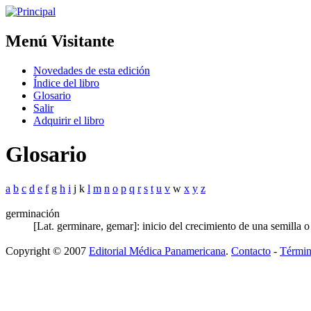
Menú Visitante
Novedades de esta edición
Índice del libro
Glosario
Salir
Adquirir el libro
Glosario
a
b
c
d
e
f
g
h
i
j k
l
m
n
o
p
q
r
s
t
u
v
w
x
y
z
germinación
[Lat. germinare, gemar]: inicio del crecimiento de una semilla 
Copyright © 2007
Editorial Médica Panamericana
.
Contacto
-
Términ