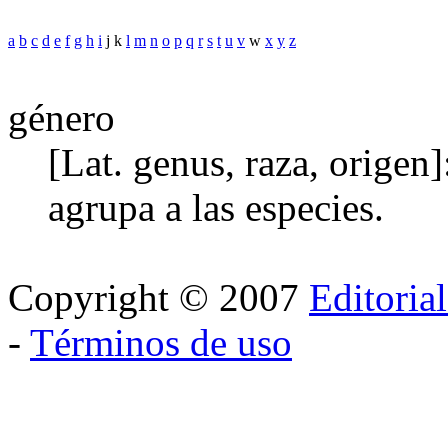
a
b
c
d
e
f
g
h
i
j k
l
m
n
o
p
q
r
s
t
u
v
w
x
y
z
género
[Lat. genus, raza, origen
agrupa a las especies.
Copyright © 2007
Editoria
-
Términos de uso