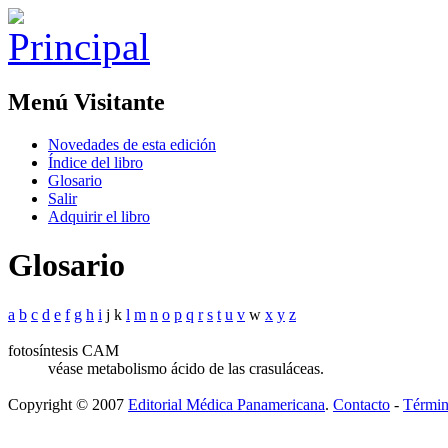
Menú Visitante
Novedades de esta edición
Índice del libro
Glosario
Salir
Adquirir el libro
Glosario
a
b
c
d
e
f
g
h
i
j k
l
m
n
o
p
q
r
s
t
u
v
w
x
y
z
fotosíntesis CAM
véase metabolismo ácido de las crasuláceas.
Copyright © 2007
Editorial Médica Panamericana
.
Contacto
-
Términ