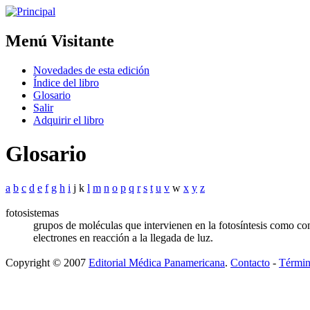
Menú Visitante
Novedades de esta edición
Índice del libro
Glosario
Salir
Adquirir el libro
Glosario
a
b
c
d
e
f
g
h
i
j k
l
m
n
o
p
q
r
s
t
u
v
w
x
y
z
fotosistemas
grupos de moléculas que intervienen en la fotosíntesis como com
electrones en reacción a la llegada de luz.
Copyright © 2007
Editorial Médica Panamericana
.
Contacto
-
Términ