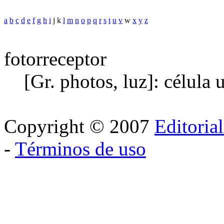
a
b
c
d
e
f
g
h
i
j k
l
m
n
o
p
q
r
s
t
u
v
w
x
y
z
fotorreceptor
[Gr. photos, luz]: célula 
Copyright © 2007
Editoria
-
Términos de uso