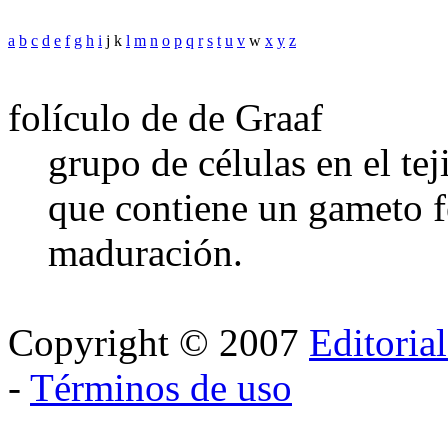
a
b
c
d
e
f
g
h
i
j k
l
m
n
o
p
q
r
s
t
u
v
w
x
y
z
folículo de de Graaf
grupo de células en el te
que contiene un gameto f
maduración.
Copyright © 2007
Editoria
-
Términos de uso