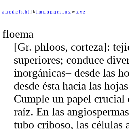
a
b
c
d
e
f
g
h
i
j k
l
m
n
o
p
q
r
s
t
u
v
w
x
y
z
floema
[Gr. phloos, corteza]: tej
superiores; conduce diver
inorgánicas– desde las ho
desde ésta hacia las hoja
Cumple un papel crucial e
raíz. En las angiosperma
tubo criboso, las células