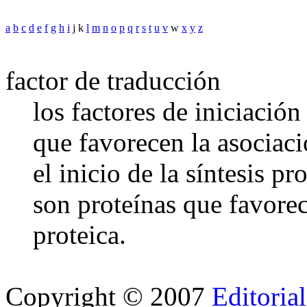
a
b
c
d
e
f
g
h
i
j k
l
m
n
o
p
q
r
s
t
u
v
w
x
y
z
factor de traducción
los factores de iniciació
que favorecen la asociac
el inicio de la síntesis p
son proteínas que favorec
proteica.
Copyright © 2007
Editoria