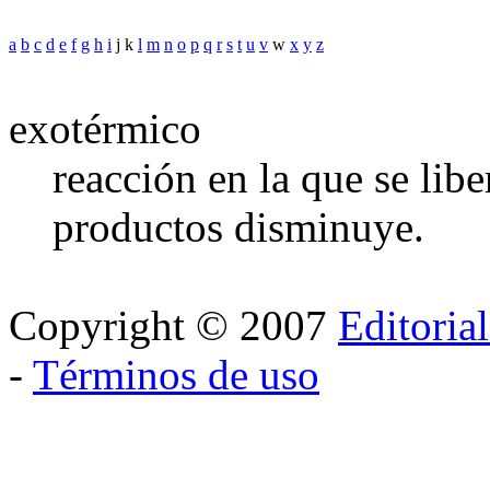
a
b
c
d
e
f
g
h
i
j k
l
m
n
o
p
q
r
s
t
u
v
w
x
y
z
exotérmico
reacción en la que se libe
productos disminuye.
Copyright © 2007
Editoria
-
Términos de uso