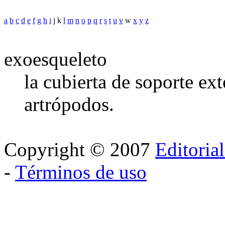
a
b
c
d
e
f
g
h
i
j k
l
m
n
o
p
q
r
s
t
u
v
w
x
y
z
exoesqueleto
la cubierta de soporte ex
artrópodos.
Copyright © 2007
Editoria
-
Términos de uso