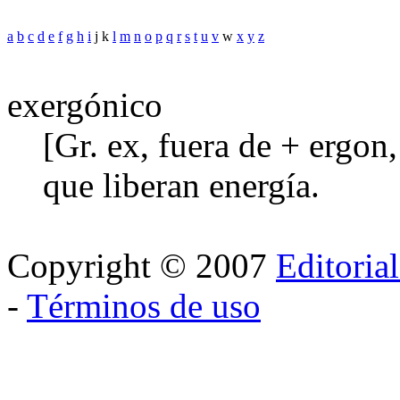
a
b
c
d
e
f
g
h
i
j k
l
m
n
o
p
q
r
s
t
u
v
w
x
y
z
exergónico
[Gr. ex, fuera de + ergon
que liberan energía.
Copyright © 2007
Editoria
-
Términos de uso