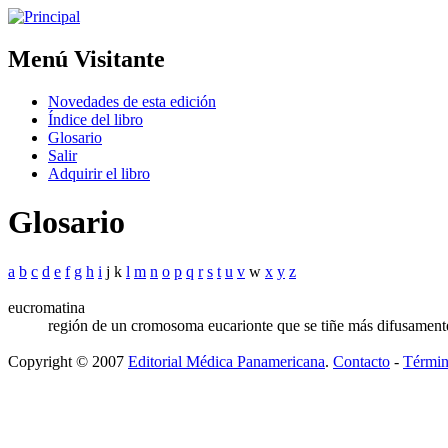
Menú Visitante
Novedades de esta edición
Índice del libro
Glosario
Salir
Adquirir el libro
Glosario
a
b
c
d
e
f
g
h
i
j k
l
m
n
o
p
q
r
s
t
u
v
w
x
y
z
eucromatina
región de un cromosoma eucarionte que se tiñe más difusament
Copyright © 2007
Editorial Médica Panamericana
.
Contacto
-
Términ