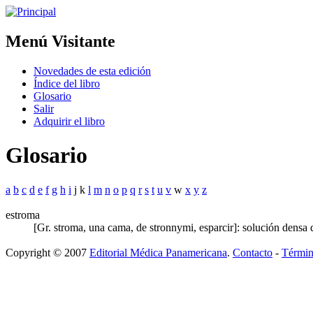
Menú Visitante
Novedades de esta edición
Índice del libro
Glosario
Salir
Adquirir el libro
Glosario
a
b
c
d
e
f
g
h
i
j k
l
m
n
o
p
q
r
s
t
u
v
w
x
y
z
estroma
[Gr. stroma, una cama, de stronnymi, esparcir]: solución densa qu
Copyright © 2007
Editorial Médica Panamericana
.
Contacto
-
Términ