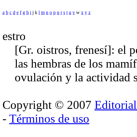
a
b
c
d
e
f
g
h
i
j k
l
m
n
o
p
q
r
s
t
u
v
w
x
y
z
estro
[Gr. oistros, frenesí]: el
las hembras de los mamífe
ovulación y la actividad 
Copyright © 2007
Editoria
-
Términos de uso