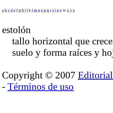
a
b
c
d
e
f
g
h
i
j k
l
m
n
o
p
q
r
s
t
u
v
w
x
y
z
estolón
tallo horizontal que crece
suelo y forma raíces y hoj
Copyright © 2007
Editoria
-
Términos de uso