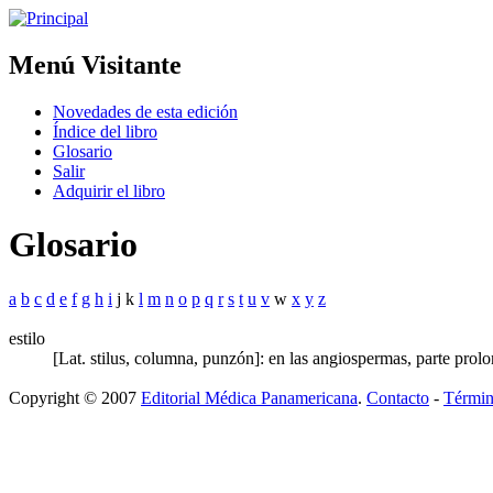
Menú Visitante
Novedades de esta edición
Índice del libro
Glosario
Salir
Adquirir el libro
Glosario
a
b
c
d
e
f
g
h
i
j k
l
m
n
o
p
q
r
s
t
u
v
w
x
y
z
estilo
[Lat. stilus, columna, punzón]: en las angiospermas, parte prolo
Copyright © 2007
Editorial Médica Panamericana
.
Contacto
-
Términ