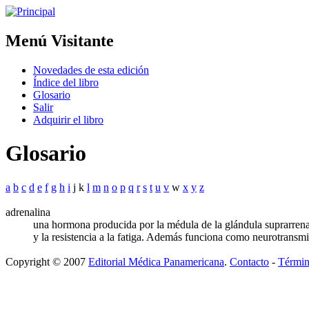
Menú Visitante
Novedades de esta edición
Índice del libro
Glosario
Salir
Adquirir el libro
Glosario
a
b
c
d
e
f
g
h
i
j k
l
m
n
o
p
q
r
s
t
u
v
w
x
y
z
adrenalina
una hormona producida por la médula de la glándula suprarrenal
y la resistencia a la fatiga. Además funciona como neurotransm
Copyright © 2007
Editorial Médica Panamericana
.
Contacto
-
Términ