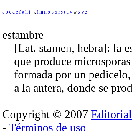
a
b
c
d
e
f
g
h
i
j k
l
m
n
o
p
q
r
s
t
u
v
w
x
y
z
estambre
[Lat. stamen, hebra]: la 
que produce microsporas 
formada por un pedicelo, 
a la antera, donde se pro
Copyright © 2007
Editoria
-
Términos de uso