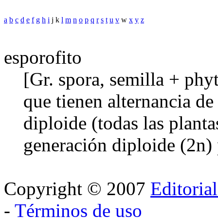
a
b
c
d
e
f
g
h
i
j k
l
m
n
o
p
q
r
s
t
u
v
w
x
y
z
esporofito
[Gr. spora, semilla + phy
que tienen alternancia d
diploide (todas las planta
generación diploide (2n)
Copyright © 2007
Editoria
-
Términos de uso