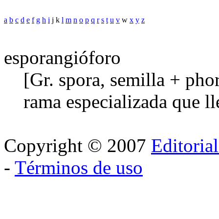
a
b
c
d
e
f
g
h
i
j k
l
m
n
o
p
q
r
s
t
u
v
w
x
y
z
esporangióforo
[Gr. spora, semilla + pho
rama especializada que l
Copyright © 2007
Editoria
-
Términos de uso