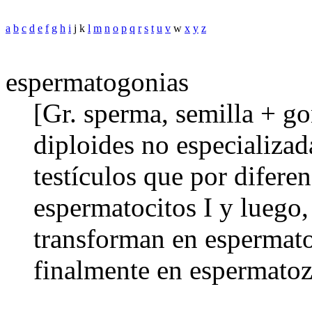
a
b
c
d
e
f
g
h
i
j k
l
m
n
o
p
q
r
s
t
u
v
w
x
y
z
espermatogonias
[Gr. sperma, semilla + gon
diploides no especializad
testículos que por difere
espermatocitos I y luego,
transforman en espermato
finalmente en espermatoz