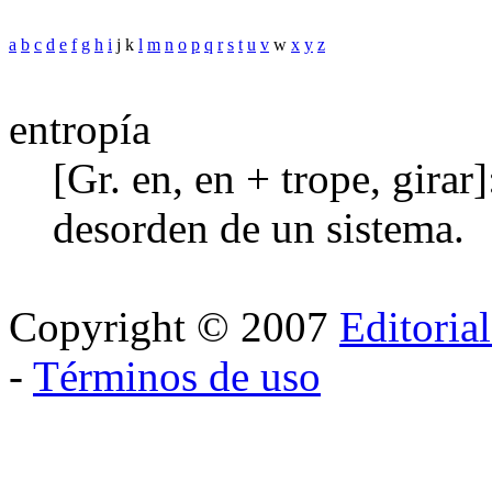
a
b
c
d
e
f
g
h
i
j k
l
m
n
o
p
q
r
s
t
u
v
w
x
y
z
entropía
[Gr. en, en + trope, girar
desorden de un sistema.
Copyright © 2007
Editoria
-
Términos de uso