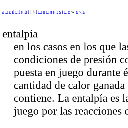
a
b
c
d
e
f
g
h
i
j k
l
m
n
o
p
q
r
s
t
u
v
w
x
y
z
entalpía
en los casos en los que l
condiciones de presión co
puesta en juego durante 
cantidad de calor ganada 
contiene. La entalpía es 
juego por las reacciones 