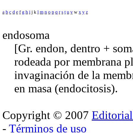
a
b
c
d
e
f
g
h
i
j k
l
m
n
o
p
q
r
s
t
u
v
w
x
y
z
endosoma
[Gr. endon, dentro + soma
rodeada por membrana pl
invaginación de la membr
en masa (endocitosis).
Copyright © 2007
Editoria
-
Términos de uso