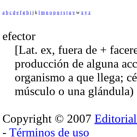
a
b
c
d
e
f
g
h
i
j k
l
m
n
o
p
q
r
s
t
u
v
w
x
y
z
efector
[Lat. ex, fuera de + facer
producción de alguna acci
organismo a que llega; cé
músculo o una glándula) 
Copyright © 2007
Editoria
-
Términos de uso