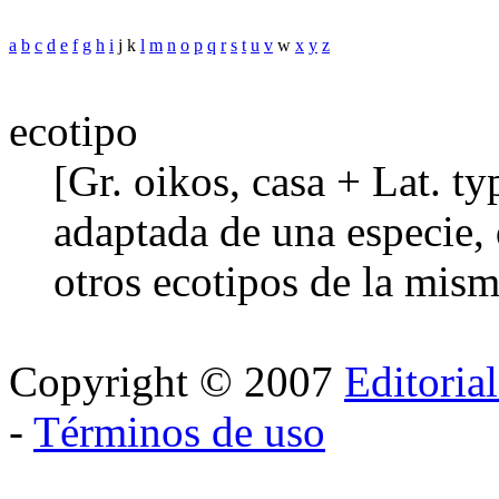
a
b
c
d
e
f
g
h
i
j k
l
m
n
o
p
q
r
s
t
u
v
w
x
y
z
ecotipo
[Gr. oikos, casa + Lat. t
adaptada de una especie, 
otros ecotipos de la mism
Copyright © 2007
Editoria
-
Términos de uso