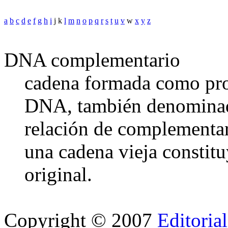
a
b
c
d
e
f
g
h
i
j k
l
m
n
o
p
q
r
s
t
u
v
w
x
y
z
DNA complementario
cadena formada como prod
DNA, también denominad
relación de complementar
una cadena vieja constit
original.
Copyright © 2007
Editoria