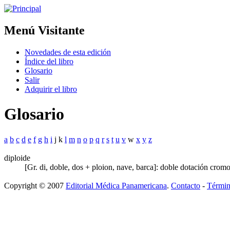
Menú Visitante
Novedades de esta edición
Índice del libro
Glosario
Salir
Adquirir el libro
Glosario
a
b
c
d
e
f
g
h
i
j k
l
m
n
o
p
q
r
s
t
u
v
w
x
y
z
diploide
[Gr. di, doble, dos + ploion, nave, barca]: doble dotación crom
Copyright © 2007
Editorial Médica Panamericana
.
Contacto
-
Términ