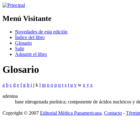
Menú Visitante
Novedades de esta edición
Índice del libro
Glosario
Salir
Adquirir el libro
Glosario
a
b
c
d
e
f
g
h
i
j k
l
m
n
o
p
q
r
s
t
u
v
w
x
y
z
adenina
base nitrogenada purínica; componente de ácidos nucleicos y de
Copyright © 2007
Editorial Médica Panamericana
.
Contacto
-
Términ