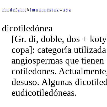
a
b
c
d
e
f
g
h
i
j k
l
m
n
o
p
q
r
s
t
u
v
w
x
y
z
dicotiledónea
[Gr. di, doble, dos + ko
copa]: categoría utilizada
angiospermas que tienen 
cotiledones. Actualmente
desuso. Algunas dicotil
eudicotiledóneas.