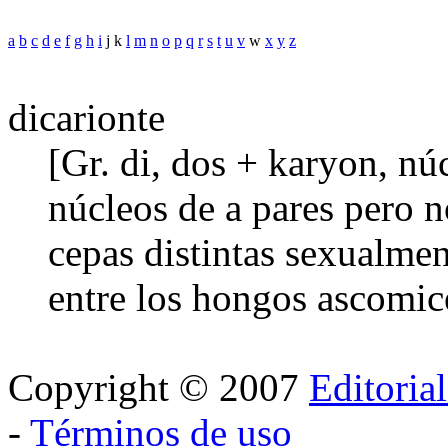
a
b
c
d
e
f
g
h
i
j k
l
m
n
o
p
q
r
s
t
u
v
w
x
y
z
dicarionte
[Gr. di, dos + karyon, nú
núcleos de a pares pero 
cepas distintas sexualme
entre los hongos ascomic
Copyright © 2007
Editoria
-
Términos de uso