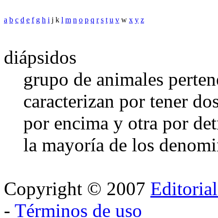
a
b
c
d
e
f
g
h
i
j k
l
m
n
o
p
q
r
s
t
u
v
w
x
y
z
diápsidos
grupo de animales pertene
caracterizan por tener do
por encima y otra por det
la mayoría de los denomin
Copyright © 2007
Editoria
-
Términos de uso