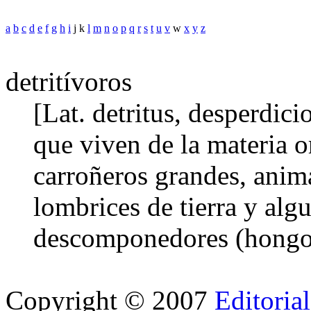
a
b
c
d
e
f
g
h
i
j k
l
m
n
o
p
q
r
s
t
u
v
w
x
y
z
detritívoros
[Lat. detritus, desperdic
que viven de la materia o
carroñeros grandes, anim
lombrices de tierra y alg
descomponedores (hongos
Copyright © 2007
Editoria