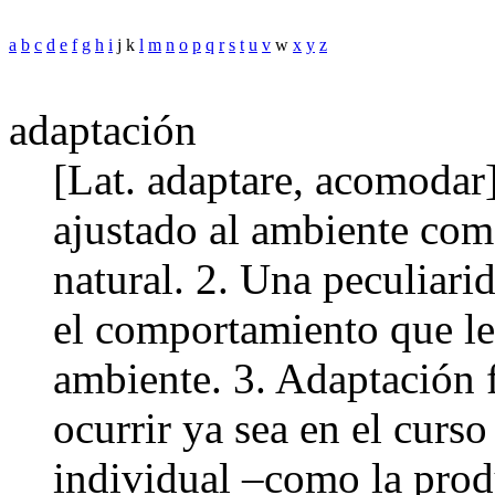
a
b
c
d
e
f
g
h
i
j k
l
m
n
o
p
q
r
s
t
u
v
w
x
y
z
adaptación
[Lat. adaptare, acomodar]
ajustado al ambiente como
natural. 2. Una peculiarid
el comportamiento que le
ambiente. 3. Adaptación 
ocurrir ya sea en el curs
individual –como la prod