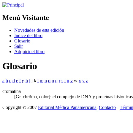
Menú Visitante
Novedades de esta edición
Índice del libro
Glosario
Salir
Adquirir el libro
Glosario
a
b
c
d
e
f
g
h
i
j k
l
m
n
o
p
q
r
s
t
u
v
w
x
y
z
cromatina
[Gr. chrõma, color]: el complejo de DNA y proteínas histónica
Copyright © 2007
Editorial Médica Panamericana
.
Contacto
-
Términ