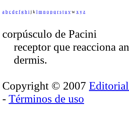
a
b
c
d
e
f
g
h
i
j k
l
m
n
o
p
q
r
s
t
u
v
w
x
y
z
corpúsculo de Pacini
receptor que reacciona ant
dermis.
Copyright © 2007
Editoria
-
Términos de uso