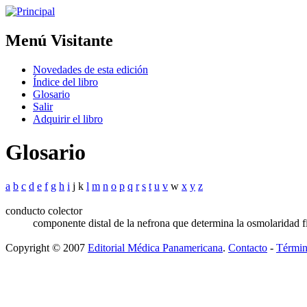
Menú Visitante
Novedades de esta edición
Índice del libro
Glosario
Salir
Adquirir el libro
Glosario
a
b
c
d
e
f
g
h
i
j k
l
m
n
o
p
q
r
s
t
u
v
w
x
y
z
conducto colector
componente distal de la nefrona que determina la osmolaridad fi
Copyright © 2007
Editorial Médica Panamericana
.
Contacto
-
Términ