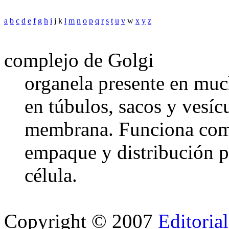
a
b
c
d
e
f
g
h
i
j k
l
m
n
o
p
q
r
s
t
u
v
w
x
y
z
complejo de Golgi
organela presente en much
en túbulos, sacos y vesíc
membrana. Funciona como
empaque y distribución pa
célula.
Copyright © 2007
Editoria