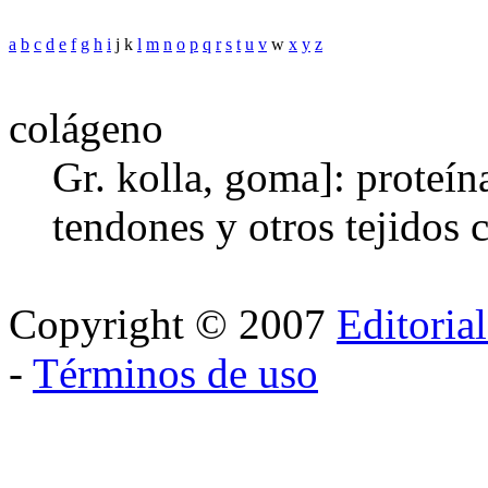
a
b
c
d
e
f
g
h
i
j k
l
m
n
o
p
q
r
s
t
u
v
w
x
y
z
colágeno
Gr. kolla, goma]: proteína
tendones y otros tejidos 
Copyright © 2007
Editoria
-
Términos de uso