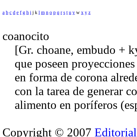
a
b
c
d
e
f
g
h
i
j k
l
m
n
o
p
q
r
s
t
u
v
w
x
y
z
coanocito
[Gr. choane, embudo + kyt
que poseen proyecciones
en forma de corona alred
con la tarea de generar c
alimento en poríferos (es
Copyright © 2007
Editoria