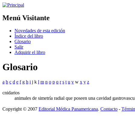
Menú Visitante
Novedades de esta edición
Índice del libro
Glosario
Salir
Adquirir el libro
Glosario
a
b
c
d
e
f
g
h
i
j k
l
m
n
o
p
q
r
s
t
u
v
w
x
y
z
cnidarios
animales de simetría radial que poseen una cavidad gastrovascula
Copyright © 2007
Editorial Médica Panamericana
.
Contacto
-
Términ