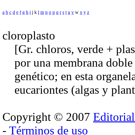
a
b
c
d
e
f
g
h
i
j k
l
m
n
o
p
q
r
s
t
u
v
w
x
y
z
cloroplasto
[Gr. chloros, verde + pla
por una membrana doble 
genético; en esta organela
eucariontes (algas y plant
Copyright © 2007
Editoria
-
Términos de uso