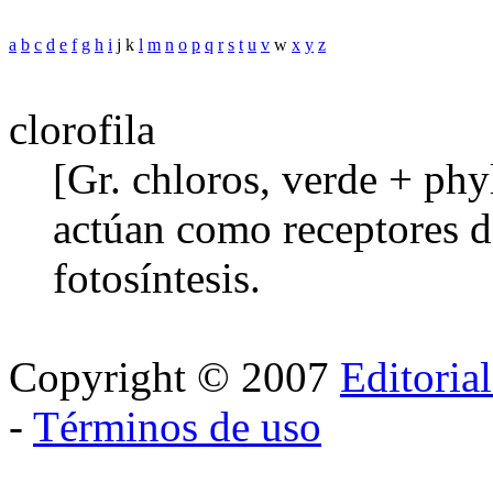
a
b
c
d
e
f
g
h
i
j k
l
m
n
o
p
q
r
s
t
u
v
w
x
y
z
clorofila
[Gr. chloros, verde + phy
actúan como receptores de
fotosíntesis.
Copyright © 2007
Editoria
-
Términos de uso