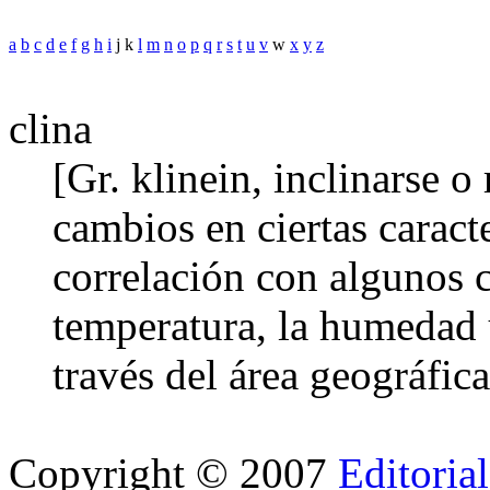
a
b
c
d
e
f
g
h
i
j k
l
m
n
o
p
q
r
s
t
u
v
w
x
y
z
clina
[Gr. klinein, inclinarse o
cambios en ciertas caracte
correlación con algunos 
temperatura, la humedad u
través del área geográfica
Copyright © 2007
Editoria