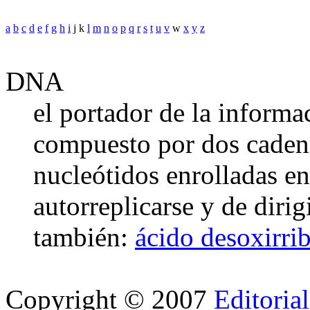
a
b
c
d
e
f
g
h
i
j k
l
m
n
o
p
q
r
s
t
u
v
w
x
y
z
DNA
el portador de la informac
compuesto por dos caden
nucleótidos enrolladas en
autorreplicarse y de diri
también:
ácido desoxirri
Copyright © 2007
Editoria