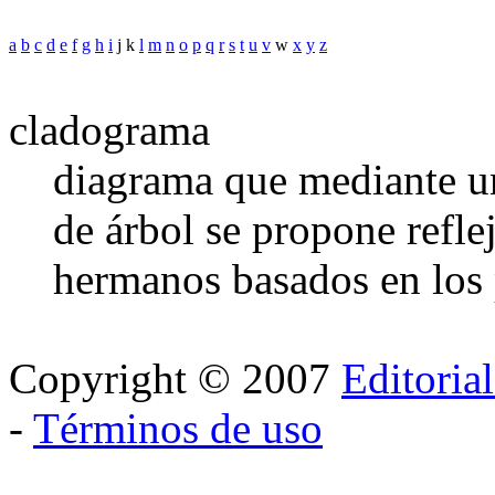
a
b
c
d
e
f
g
h
i
j k
l
m
n
o
p
q
r
s
t
u
v
w
x
y
z
cladograma
diagrama que mediante u
de árbol se propone refle
hermanos basados en los p
Copyright © 2007
Editoria
-
Términos de uso