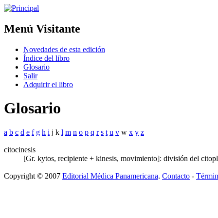
Menú Visitante
Novedades de esta edición
Índice del libro
Glosario
Salir
Adquirir el libro
Glosario
a
b
c
d
e
f
g
h
i
j k
l
m
n
o
p
q
r
s
t
u
v
w
x
y
z
citocinesis
[Gr. kytos, recipiente + kinesis, movimiento]: división del cito
Copyright © 2007
Editorial Médica Panamericana
.
Contacto
-
Términ