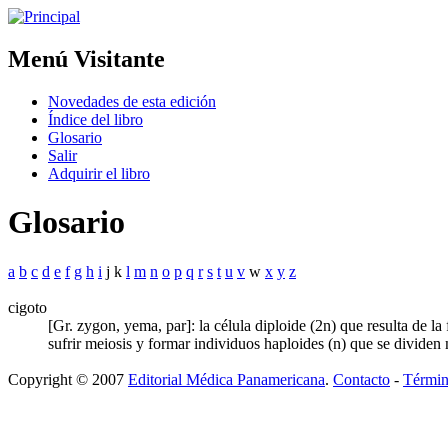
Menú Visitante
Novedades de esta edición
Índice del libro
Glosario
Salir
Adquirir el libro
Glosario
a
b
c
d
e
f
g
h
i
j k
l
m
n
o
p
q
r
s
t
u
v
w
x
y
z
cigoto
[Gr. zygon, yema, par]: la célula diploide (2n) que resulta de 
sufrir meiosis y formar individuos haploides (n) que se dividen
Copyright © 2007
Editorial Médica Panamericana
.
Contacto
-
Términ