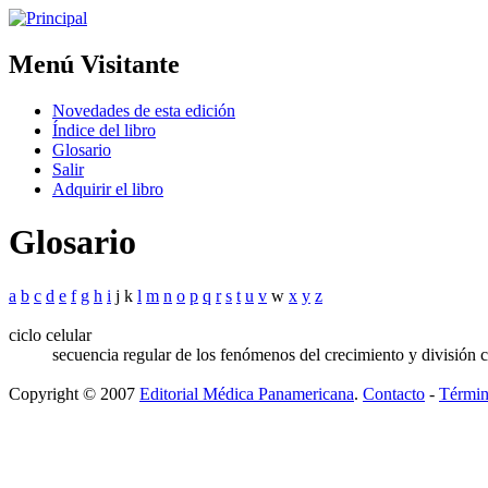
Menú Visitante
Novedades de esta edición
Índice del libro
Glosario
Salir
Adquirir el libro
Glosario
a
b
c
d
e
f
g
h
i
j k
l
m
n
o
p
q
r
s
t
u
v
w
x
y
z
ciclo celular
secuencia regular de los fenómenos del crecimiento y división ce
Copyright © 2007
Editorial Médica Panamericana
.
Contacto
-
Términ