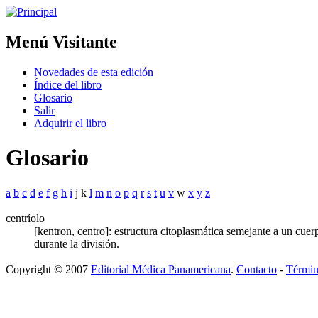
Menú Visitante
Novedades de esta edición
Índice del libro
Glosario
Salir
Adquirir el libro
Glosario
a
b
c
d
e
f
g
h
i
j k
l
m
n
o
p
q
r
s
t
u
v
w
x
y
z
centríolo
[kentron, centro]: estructura citoplasmática semejante a un cuerp
durante la división.
Copyright © 2007
Editorial Médica Panamericana
.
Contacto
-
Términ